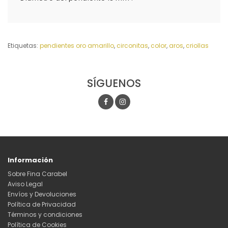
Etiquetas:
pendientes oro amarillo
,
circonitas
,
color
,
aros
,
criollas
SÍGUENOS
Información
Sobre Fina Carabel
Aviso Legal
Envíos y Devoluciones
Política de Privacidad
Términos y condiciones
Política de Cookies