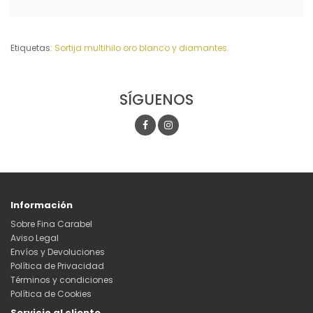
Etiquetas:
Sortija multihilo oro blanco y diamantes.
SÍGUENOS
Información
Sobre Fina Carabel
Aviso Legal
Envíos y Devoluciones
Política de Privacidad
Términos y condiciones
Política de Cookies
Servicio al cliente