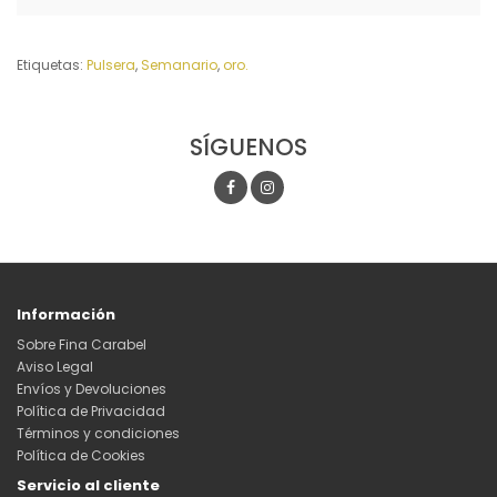
Etiquetas:
Pulsera
,
Semanario
,
oro.
SÍGUENOS
Información
Sobre Fina Carabel
Aviso Legal
Envíos y Devoluciones
Política de Privacidad
Términos y condiciones
Política de Cookies
Servicio al cliente