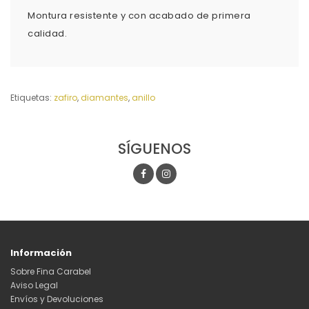
Montura resistente y con acabado de primera
calidad.
Etiquetas:
zafiro
,
diamantes
,
anillo
SÍGUENOS
Información
Sobre Fina Carabel
Aviso Legal
Envíos y Devoluciones