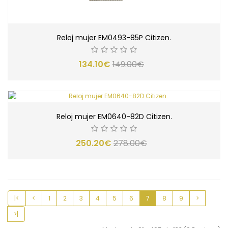
Reloj mujer EM0493-85P Citizen.
134.10€
149.00€
Reloj mujer EM0640-82D Citizen.
250.20€
278.00€
|<
<
1
2
3
4
5
6
7
8
9
>
>|