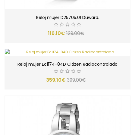
Reloj mujer D25705.01 Duward.
116.10€
129.00€
Reloj mujer Ec1174-84D Citizen Radiocontrolado
359.10€
399.00€