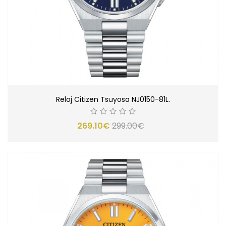
Reloj Citizen Tsuyosa NJ0150-81L.
269.10€
299.00€