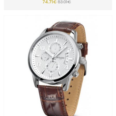
74.71€
83.01€