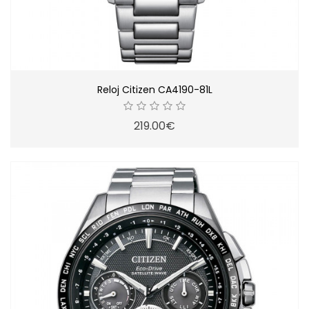
Reloj Citizen CA4190-81L
219.00€