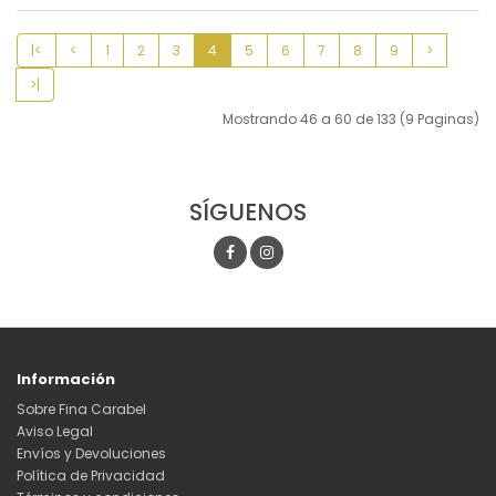
|<
<
1
2
3
4
5
6
7
8
9
>
>|
Mostrando 46 a 60 de 133 (9 Paginas)
SÍGUENOS
Información
Sobre Fina Carabel
Aviso Legal
Envíos y Devoluciones
Política de Privacidad