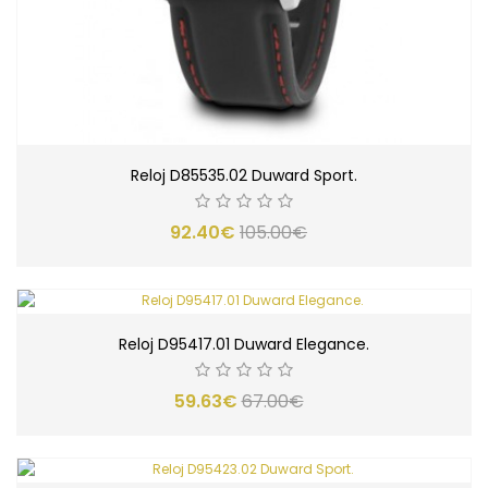
Reloj D85535.02 Duward Sport.
92.40€
105.00€
Reloj D95417.01 Duward Elegance.
59.63€
67.00€