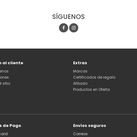
SÍGUENOS
o al cliente
Extras
enos
Marcas
iones
Certificados de regalo
 sitio
Afiliado
Productos en Oferta
s de Pago
Envíos seguros
card
Correos