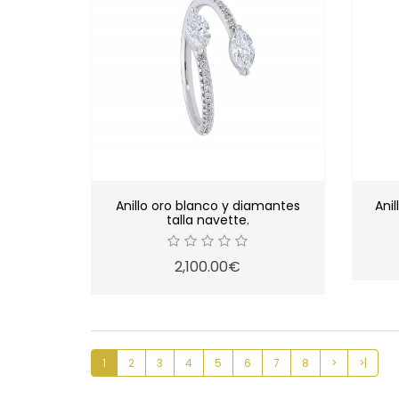
Anillo oro blanco y diamantes
Ani
talla navette.
2,100.00€
1
2
3
4
5
6
7
8
>
>|