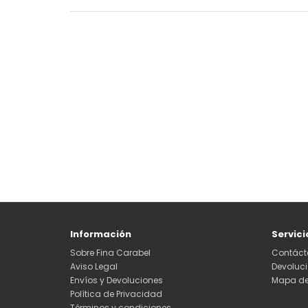
Información
Servici
Sobre Fina Carabel
Contáct
Aviso Legal
Devoluc
Envíos y Devoluciones
Mapa del
Política de Privacidad
Términos y condiciones