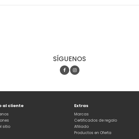
SÍGUENOS
o al cliente
Extras
enos
Marcas
iones
Certificados de regalo
 sitio
Afiliado
Productos en Oferta