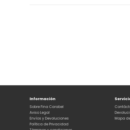
Información
Servici
Sobre Fina Carabel
Contáct
Aviso Legal
Devoluc
Envíos y Devoluciones
Mapa del
Política de Privacidad
Términos y condiciones