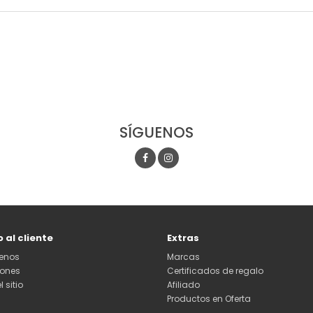
SÍGUENOS
o al cliente
Extras
enos
Marcas
iones
Certificados de regalo
 sitio
Afiliado
Productos en Oferta