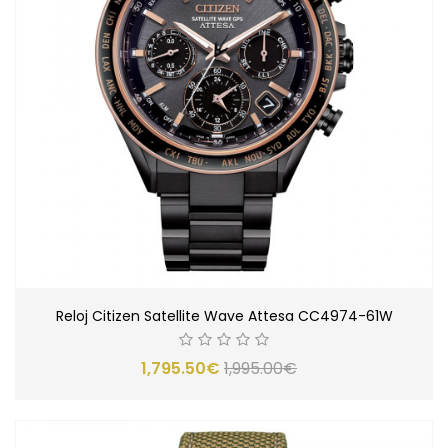
Reloj Citizen Satellite Wave Attesa CC4974-61W
1,795.50€
1,995.00€