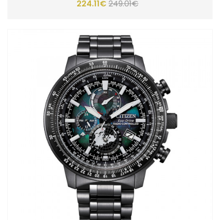
224.11€
249.01€