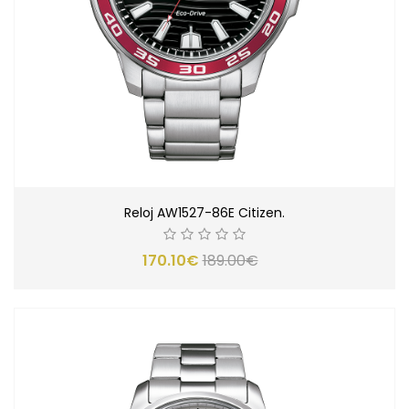
Reloj AW1527-86E Citizen.
170.10€
189.00€