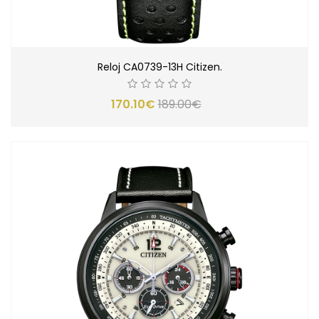
Reloj CA0739-13H Citizen.
170.10€
189.00€