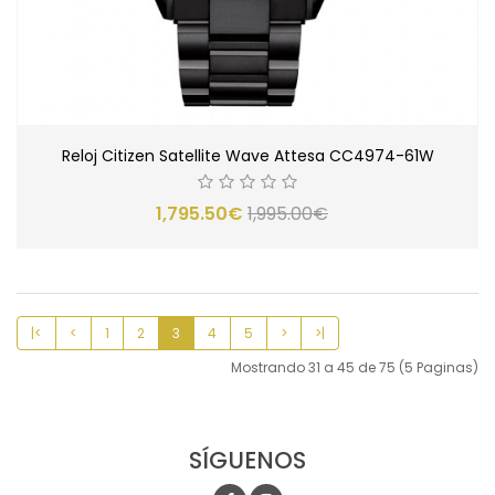
Reloj Citizen Satellite Wave Attesa CC4974-61W
1,795.50€
1,995.00€
|<
<
1
2
3
4
5
>
>|
Mostrando 31 a 45 de 75 (5 Paginas)
SÍGUENOS