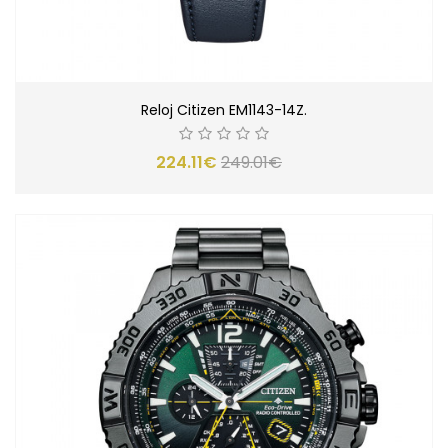
Reloj Citizen EM1143-14Z.
224.11€
249.01€