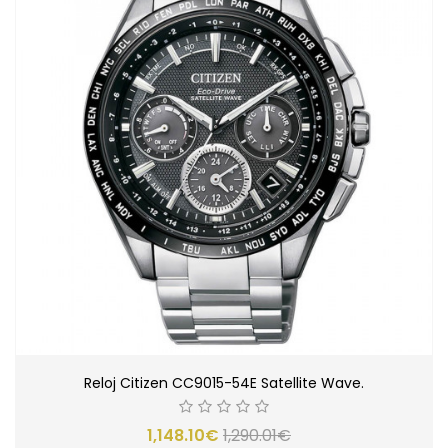
Reloj Citizen CC9015-54E Satellite Wave.
1,148.10€
1,290.01€