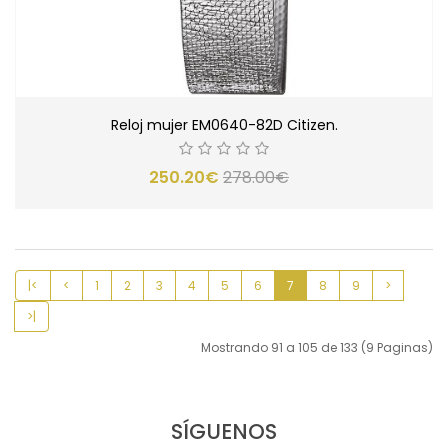
Reloj mujer EM0640-82D Citizen.
250.20€
278.00€
|<
<
1
2
3
4
5
6
7
8
9
>
>|
Mostrando 91 a 105 de 133 (9 Paginas)
SÍGUENOS