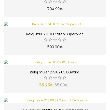
794.99€
Reloj JY8074-11 Citizen Superpilot.
599.00€
Reloj mujer D15102.05 Duward.
55.25€
65.00€