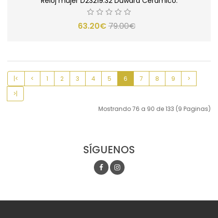
Reloj mujer D23219.32 Duward Cerámico.
63.20€
79.00€
|<
<
1
2
3
4
5
6
7
8
9
>
>|
Mostrando 76 a 90 de 133 (9 Paginas)
SÍGUENOS