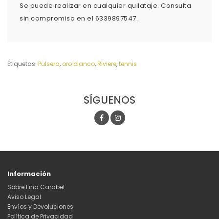
Se puede realizar en cualquier quilataje. Consulta
sin compromiso en el 6339897547.
Etiquetas:
Pulsera
,
oro blanco
,
Riviere
,
tennis
SÍGUENOS
Información
Sobre Fina Carabel
Aviso Legal
Envíos y Devoluciones
Política de Privacidad