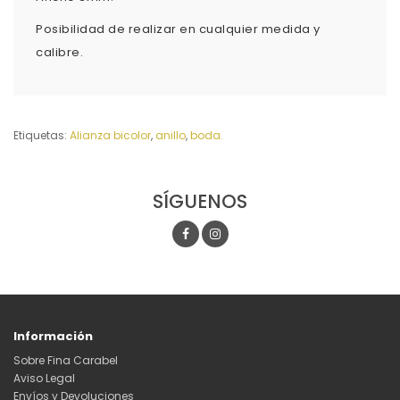
Posibilidad de realizar en cualquier medida y
calibre.
Etiquetas:
Alianza bicolor
,
anillo
,
boda.
SÍGUENOS
Información
Sobre Fina Carabel
Aviso Legal
Envíos y Devoluciones