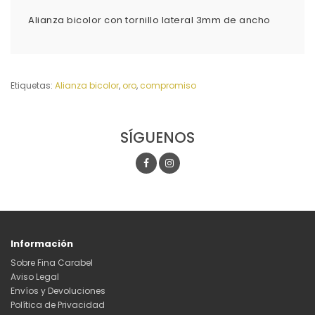
Alianza bicolor con tornillo lateral 3mm de ancho
Etiquetas:
Alianza bicolor
,
oro
,
compromiso
SÍGUENOS
Información
Sobre Fina Carabel
Aviso Legal
Envíos y Devoluciones
Política de Privacidad