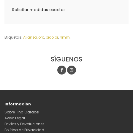
Solicitar medidas exactas.
Etiquetas:
Alianza
,
oro
,
bicolor
,
4mm.
SÍGUENOS
Información
Sobre Fina Carabel
Aviso Legal
Envíos y Devoluciones
Política de Privacidad