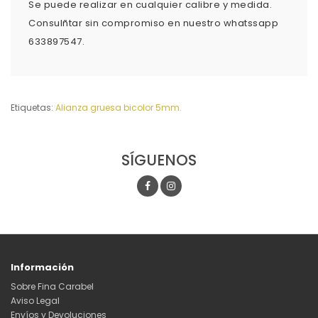
Se puede realizar en cualquier calibre y medida.
Consulñtar sin compromiso en nuestro whatssapp
633897547.
Etiquetas:
Alianza gruesa bicolor 5mm.
SÍGUENOS
Información
Sobre Fina Carabel
Aviso Legal
Envíos y Devoluciones