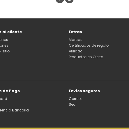
o al cliente
Extras
enos
Marcas
iones
Certificados de regalo
 sitio
Afiliado
Productos en Oferta
s de Pago
Envíos seguros
card
Correos
Seur
erencia Bancaria