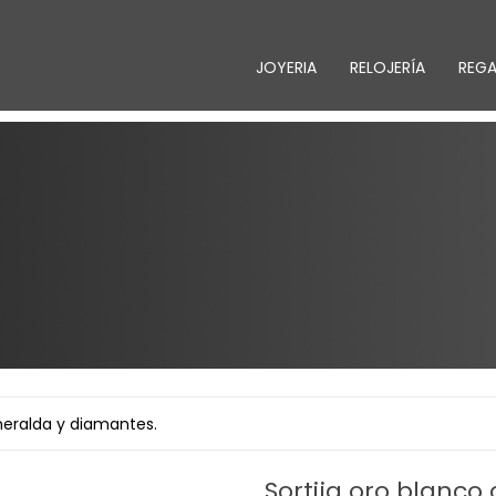
JOYERIA
RELOJERÍA
REG
meralda y diamantes.
Sortija oro blanc