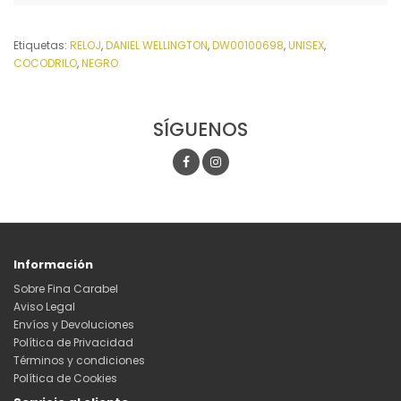
Etiquetas:
RELOJ
,
DANIEL WELLINGTON
,
DW00100698
,
UNISEX
,
COCODRILO
,
NEGRO
SÍGUENOS
Información
Sobre Fina Carabel
Aviso Legal
Envíos y Devoluciones
Política de Privacidad
Términos y condiciones
Política de Cookies