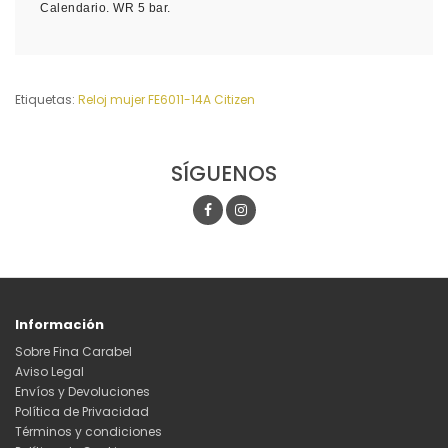
Calendario. WR 5 bar.
Etiquetas:
Reloj mujer FE6011-14A Citizen
SÍGUENOS
Información
Sobre Fina Carabel
Aviso Legal
Envíos y Devoluciones
Política de Privacidad
Términos y condiciones