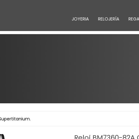
JOYERIA
RELOJERÍA
REG
Supertitanium.
Reloj BM7360-82A C