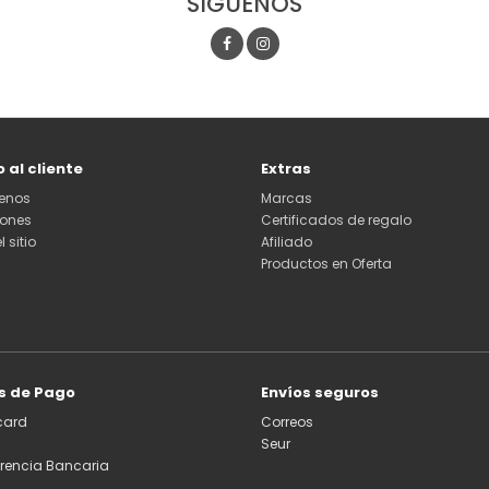
SÍGUENOS
o al cliente
Extras
enos
Marcas
iones
Certificados de regalo
 sitio
Afiliado
Productos en Oferta
s de Pago
Envíos seguros
card
Correos
Seur
erencia Bancaria