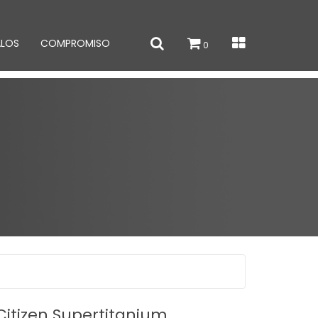
ALOS
COMPROMISO
0
itizen Supertitanium.