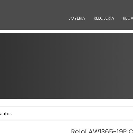
JOYERIA
RELOJERÍA
REG
iator.
Reloj AW1365-19P Ci