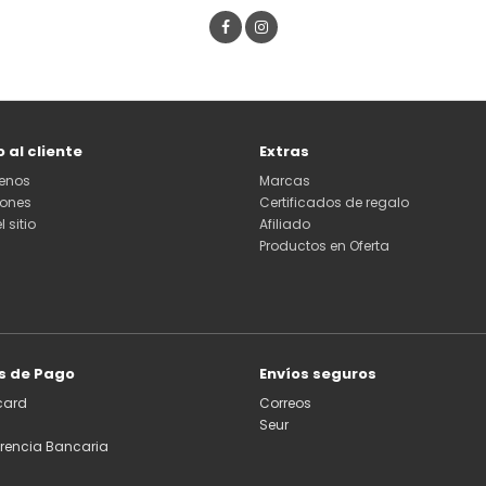
o al cliente
Extras
enos
Marcas
iones
Certificados de regalo
 sitio
Afiliado
Productos en Oferta
s de Pago
Envíos seguros
card
Correos
Seur
erencia Bancaria