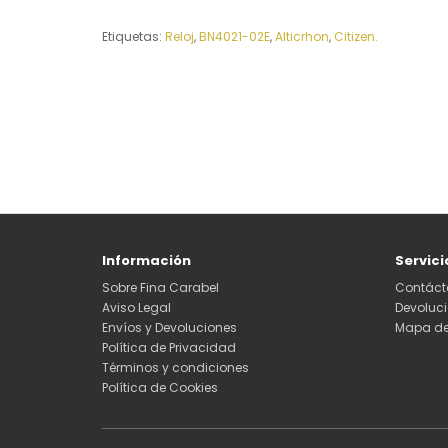
Etiquetas:
Reloj
,
BN4021-02E
,
Alticrhon
,
Citizen.
Información
Servici
Sobre Fina Carabel
Contáct
Aviso Legal
Devoluc
Envíos y Devoluciones
Mapa del
Política de Privacidad
Términos y condiciones
Política de Cookies