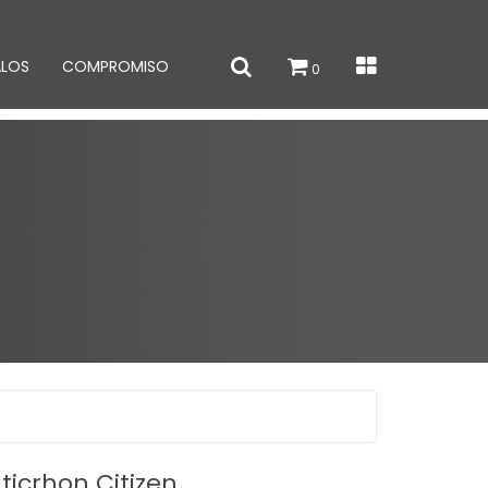
ALOS
COMPROMISO
0
ticrhon Citizen.