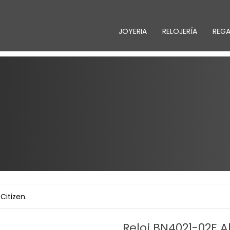
JOYERIA
RELOJERÍA
REG
Citizen.
Reloj BN4021-02E Al