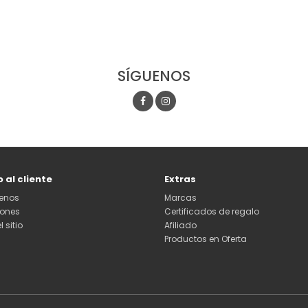
SÍGUENOS
o al cliente
Extras
enos
Marcas
iones
Certificados de regalo
 sitio
Afiliado
Productos en Oferta