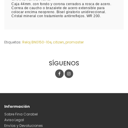
Caja 44mm. con fondo y corona cerrados a rosca de acero.
Correa de caucho o brazalete de acero extensible para
colocar encima neopreno. Bisel giratorio unidireccional.
Cristal mineral con tratamiento antirreflejos. WR 200.
Etiquetas:
Reloj BN0150-10e
,
citizen
,
promaster
SÍGUENOS
Información
Sobre Fina Carabel
Aviso Legal
Envíos y Devoluciones