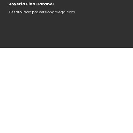
Joyería Fina Carabel
Desarollado por
versiongalega.com