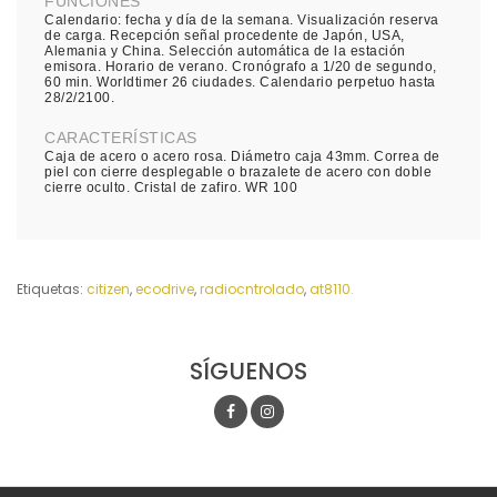
FUNCIONES
Calendario: fecha y día de la semana. Visualización reserva
de carga. Recepción señal procedente de Japón, USA,
Alemania y China. Selección automática de la estación
emisora. Horario de verano. Cronógrafo a 1/20 de segundo,
60 min. Worldtimer 26 ciudades. Calendario perpetuo hasta
28/2/2100.
CARACTERÍSTICAS
Caja de acero o acero rosa. Diámetro caja 43mm. Correa de
piel con cierre desplegable o brazalete de acero con doble
cierre oculto. Cristal de zafiro. WR 100
Etiquetas:
citizen
,
ecodrive
,
radiocntrolado
,
at8110.
SÍGUENOS