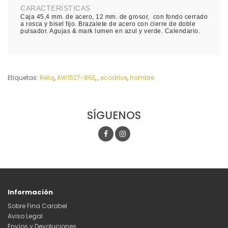
CARACTERÍSTICAS
Caja 45,4 mm. de acero, 12 mm. de grosor, con fondo cerrado
a rosca y bisel fijo. Brazalete de acero con cierre de doble
pulsador. Agujas & mark lumen en azul y verde. Calendario.
Etiquetas:
Reloj
,
AW1527-86E
,
,
ecodrive
,
hombre
SÍGUENOS
Información
Sobre Fina Carabel
Aviso Legal
Envíos y Devoluciones