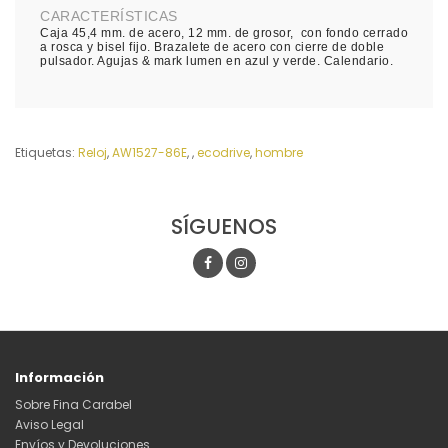
CARACTERÍSTICAS
Caja 45,4 mm. de acero, 12 mm. de grosor, con fondo cerrado
a rosca y bisel fijo. Brazalete de acero con cierre de doble
pulsador. Agujas & mark lumen en azul y verde. Calendario.
Etiquetas:
Reloj
,
AW1527-86E
,
,
ecodrive
,
hombre
SÍGUENOS
Información
Sobre Fina Carabel
Aviso Legal
Envíos y Devoluciones