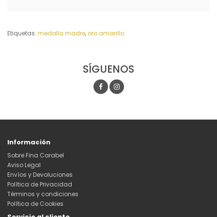
Etiquetas:
medalla madre
,
oro amarillo
SÍGUENOS
Información
Sobre Fina Carabel
Aviso Legal
Envíos y Devoluciones
Política de Privacidad
Términos y condiciones
Política de Cookies
Servicio al cliente