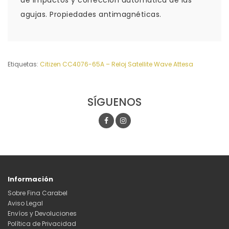
de impactos y corrección automática de las
agujas. Propiedades antimagnéticas.
Etiquetas:
Citizen CC4076-65A – Reloj Satellite Wave Attesa
SÍGUENOS
Información
Sobre Fina Carabel
Aviso Legal
Envíos y Devoluciones
Política de Privacidad