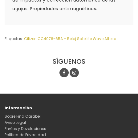
de impactos y corrección automática de las
agujas. Propiedades antimagnéticas.
Etiquetas:
Citizen CC4076-65A – Reloj Satellite Wave Attesa
SÍGUENOS
Información
Sobre Fina Carabel
Aviso Legal
Envíos y Devoluciones
Política de Privacidad