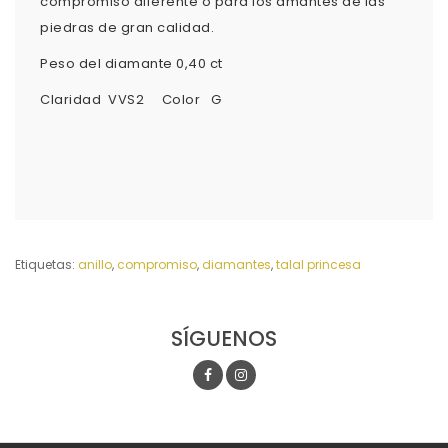
compromiso diferente o para los amantes de las
piedras de gran calidad.
Peso del diamante 0,40 ct
Claridad VVS2 Color G
Etiquetas:
anillo
,
compromiso
,
diamantes
,
talal princesa
SÍGUENOS