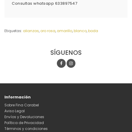
Consultas whatsapp 633897547
Etiquetas:
alianzas
,
oro rosa
,
amarillo
,
blanco
,
boda
SÍGUENOS
Información
Sobre Fina Carabel
Aviso Legal
Envíos y Devoluciones
Política de Privacidad
Términos y condiciones