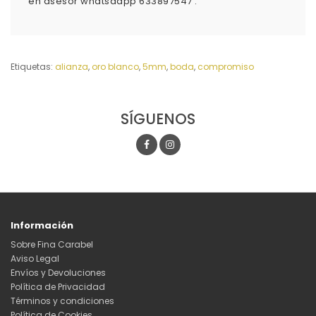
en asesor whatsaapp 633897547 .
Etiquetas:
alianza
,
oro blanco
,
5mm
,
boda
,
compromiso
SÍGUENOS
Información
Sobre Fina Carabel
Aviso Legal
Envíos y Devoluciones
Política de Privacidad
Términos y condiciones
Política de Cookies